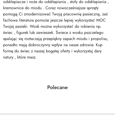
odsklepiacze i noże do odsklepiania , stoły do odsklepiania ,
kremownice do miodu . Coraz nowocześniejsze sprzęty
pomogą Ci zmodernizować Twoją pracownię pasieczną, zaś
fachowa literatura pomoże jeszcze lepiej wykorzystać MOC
Twojej pasieki. Wosk można wykorzystać do robienia np.
świec , figurek lub zawieszek. Świece z wosku pszczelego
spalając się roztaczają przepiękny zapach miodu i propolisu,
ponadto mają dobroczynny wpływ na nasze zdrowie. Kup
formę do świec z naszej bogatej oferty i wykorzystaj dary
natury , które masz.
Produkty
Polecane
Pomiń karuzelę produktów
o
statusie: