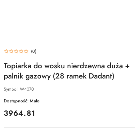
(0)
Topiarka do wosku nierdzewna duża +
palnik gazowy (28 ramek Dadant)
Symbol:
W4070
Dostępność:
Mało
cena:
3964.81