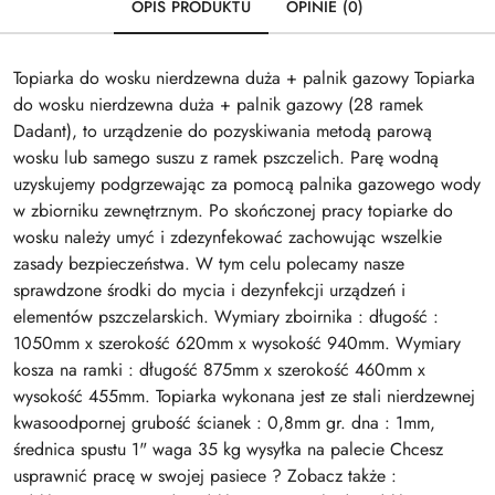
OPIS PRODUKTU
OPINIE (0)
Topiarka do wosku nierdzewna duża + palnik gazowy Topiarka
do wosku nierdzewna duża + palnik gazowy (28 ramek
Dadant), to urządzenie do pozyskiwania metodą parową
wosku lub samego suszu z ramek pszczelich. Parę wodną
uzyskujemy podgrzewając za pomocą palnika gazowego wody
w zbiorniku zewnętrznym. Po skończonej pracy topiarke do
wosku należy umyć i zdezynfekować zachowując wszelkie
zasady bezpieczeństwa. W tym celu polecamy nasze
sprawdzone środki do mycia i dezynfekcji urządzeń i
elementów pszczelarskich. Wymiary zboirnika : długość :
1050mm x szerokość 620mm x wysokość 940mm. Wymiary
kosza na ramki : długość 875mm x szerokość 460mm x
wysokość 455mm. Topiarka wykonana jest ze stali nierdzewnej
kwasoodpornej grubość ścianek : 0,8mm gr. dna : 1mm,
średnica spustu 1" waga 35 kg wysyłka na palecie Chcesz
usprawnić pracę w swojej pasiece ? Zobacz także :