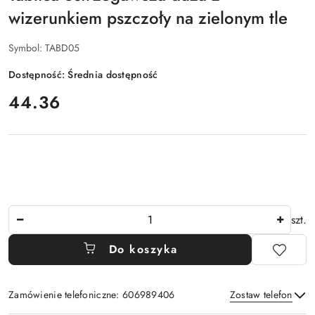
wizerunkiem pszczoły na zielonym tle
Symbol:
TABD05
Dostępność:
Średnia dostępność
cena:
44.36
Ilość
szt.
Do koszyka
Zamówienie telefoniczne: 606989406
Zostaw telefon