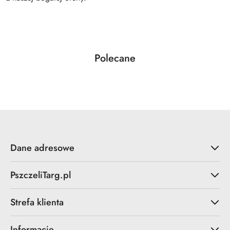
Produkty
Polecane
Pomiń karuzelę produktów
o
statusie:
Dane adresowe
PszczeliTarg.pl
Strefa klienta
Informacje