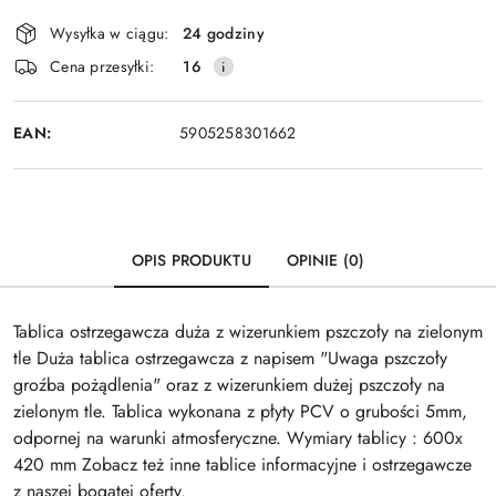
Dostępność
Wysyłka w ciągu:
24 godziny
i
Wyślij
Cena przesyłki:
16
dostawa
EAN:
5905258301662
OPIS PRODUKTU
OPINIE (0)
Tablica ostrzegawcza duża z wizerunkiem pszczoły na zielonym
tle Duża tablica ostrzegawcza z napisem "Uwaga pszczoły
groźba pożądlenia" oraz z wizerunkiem dużej pszczoły na
zielonym tle. Tablica wykonana z płyty PCV o grubości 5mm,
odpornej na warunki atmosferyczne. Wymiary tablicy : 600x
420 mm Zobacz też inne tablice informacyjne i ostrzegawcze
z naszej bogatej oferty.