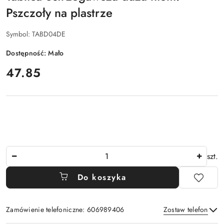
Pszczoły na plastrze
Symbol:
TABD04DE
Dostępność:
Mało
cena:
47.85
Ilość
szt.
Do koszyka
Zamówienie telefoniczne: 606989406
Zostaw telefon