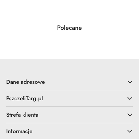
Produkty
Polecane
Pomiń karuzelę produktów
o
statusie:
Dane adresowe
PszczeliTarg.pl
Strefa klienta
Informacje