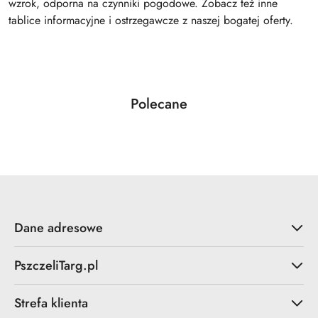
wzrok, odporna na czynniki pogodowe. Zobacz też inne
tablice informacyjne i ostrzegawcze z naszej bogatej oferty.
Produkty
Polecane
Pomiń karuzelę produktów
o
statusie:
Dane adresowe
PszczeliTarg.pl
Strefa klienta