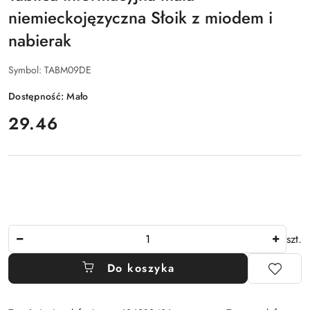
niemieckojęzyczna Słoik z miodem i
nabierak
Symbol:
TABM09DE
Dostępność:
Mało
cena:
29.46
Ilość
szt.
Do koszyka