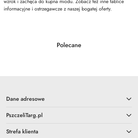
wzrok i zachęca do kupna miodu. Zobacz też inne tablice
informacyjne i ostrzegawcze z naszej bogatej oferty.
Produkty
Polecane
Pomiń karuzelę produktów
o
statusie:
Dane adresowe
PszczeliTarg.pl
Strefa klienta