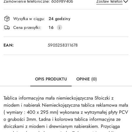
Zamówienie telefoniczne: 606989406
Zostaw telefon
Dostępność
Wysyłka w ciągu:
24 godziny
i
Wyślij
Cena przesyłki:
16
dostawa
EAN:
5905258311678
OPIS PRODUKTU
OPINIE (0)
Tablica informacyjna mała niemieckojęzyczna Słoiczki z
miodem i nabierak Niemieckojęzyczna tablica reklamowa mała
( wymiary : 400 x 295 mm) wykonana z wytrzymałej płyty PCV
o grubości 3mm. Ładna i kolorowa tablica informacyjna ze
słoiczkami z miodem i drewnianym nabierakiem. Przyciąga