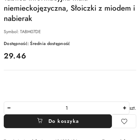
niemieckojęzyczna, Słoiczki z miodem i
nabierak
Symbol:
TABM07DE
Dostępność:
Średnia dostępność
cena:
29.46
Ilość
szt.
Do koszyka