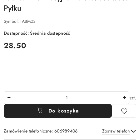
Pyłku
Symbol:
TABM03
Dostępność:
Średnia dostępność
cena:
28.50
Ilość
szt.
Do koszyka
Zamówienie telefoniczne: 606989406
Zostaw telefon