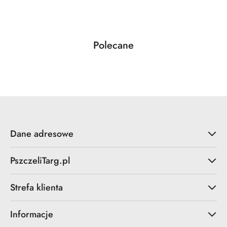
Produkty
Polecane
Pomiń karuzelę produktów
o
statusie:
Dane adresowe
PszczeliTarg.pl
Strefa klienta
Informacje