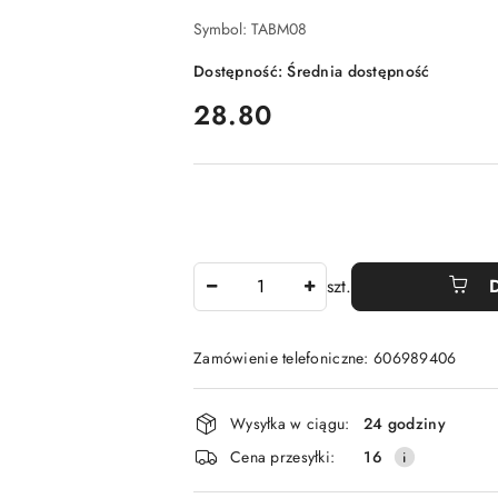
Symbol:
TABM08
Dostępność:
Średnia dostępność
cena:
28.80
Ilość
szt.
Zamówienie telefoniczne: 606989406
Dostępność
Wysyłka w ciągu:
24 godziny
i
Cena przesyłki:
16
dostawa