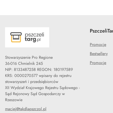
PszczeliTa
Promocje
Bestsellery
Stowarzyszenie Pro Regione
Promocje
36-016 Chmielnik 245
NIP: 8133487258 REGON: 180197589
KRS: 0000270577 wpisany do rejestru
stowarzyszeń i przedsiębiorców
XII Wydział Krajowego Rejestru Sądowego -
Sąd Rejonowy Sąd Gospodarczy w
Rzeszowie
maciej@takdlapszczol.pl