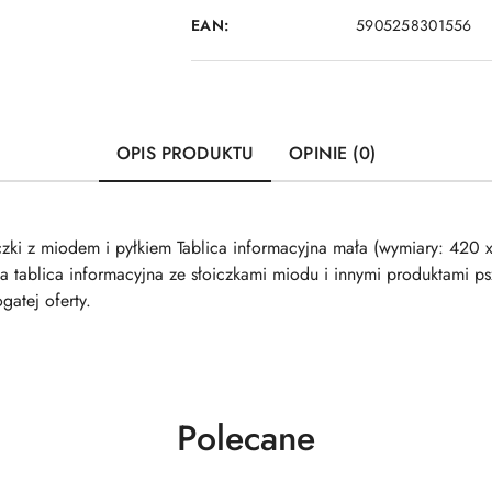
EAN:
5905258301556
OPIS PRODUKTU
OPINIE (0)
oiczki z miodem i pyłkiem Tablica informacyjna mała (wymiary: 420
 tablica informacyjna ze słoiczkami miodu i innymi produktami psz
gatej oferty.
Produkty
Polecane
o