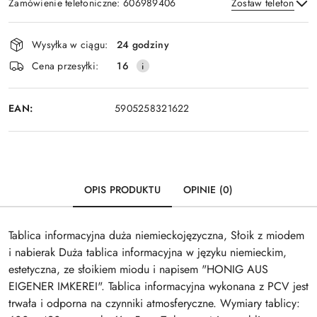
Zamówienie telefoniczne: 606989406
Zostaw telefon
Dostępność
Wysyłka w ciągu:
24 godziny
i
Wyślij
Cena przesyłki:
16
dostawa
EAN:
5905258321622
OPIS PRODUKTU
OPINIE (0)
Tablica informacyjna duża niemieckojęzyczna, Słoik z miodem
i nabierak Duża tablica informacyjna w języku niemieckim,
estetyczna, ze słoikiem miodu i napisem "HONIG AUS
EIGENER IMKEREI". Tablica informacyjna wykonana z PCV jest
trwała i odporna na czynniki atmosferyczne. Wymiary tablicy: