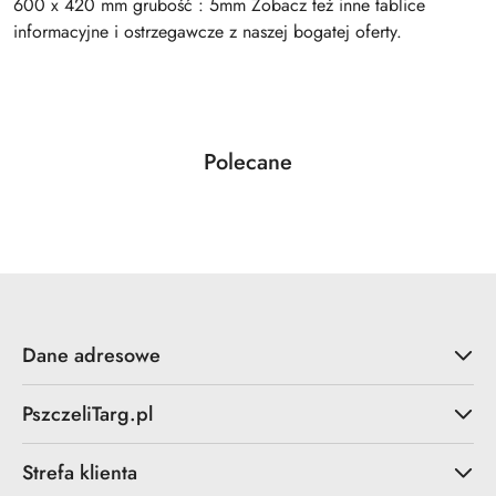
600 x 420 mm grubość : 5mm Zobacz też inne tablice
informacyjne i ostrzegawcze z naszej bogatej oferty.
Produkty
Polecane
Pomiń karuzelę produktów
o
statusie:
Dane adresowe
PszczeliTarg.pl
Strefa klienta