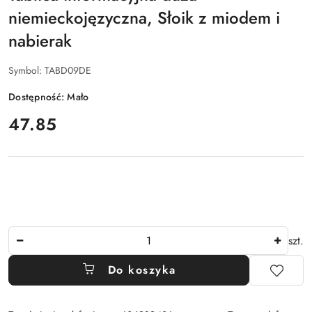
niemieckojęzyczna, Słoik z miodem i
nabierak
Symbol:
TABD09DE
Dostępność:
Mało
cena:
47.85
Ilość
szt.
Do koszyka