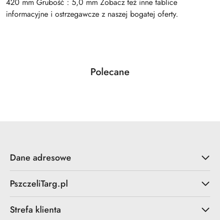
420 mm Grubość : 5,0 mm Zobacz też inne tablice
informacyjne i ostrzegawcze z naszej bogatej oferty.
Produkty
Polecane
Pomiń karuzelę produktów
o
statusie:
Dane adresowe
PszczeliTarg.pl
Strefa klienta