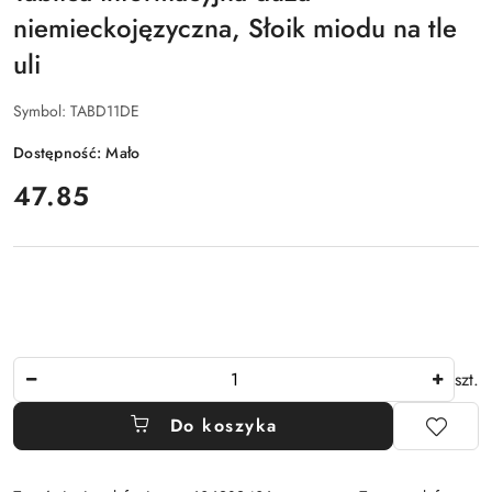
niemieckojęzyczna, Słoik miodu na tle
uli
Symbol:
TABD11DE
Dostępność:
Mało
cena:
47.85
Ilość
szt.
Do koszyka