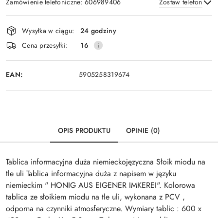
Zamówienie telefoniczne: 606989406
Zostaw telefon
Dostępność
Wysyłka w ciągu:
24 godziny
i
Wyślij
Cena przesyłki:
16
dostawa
EAN:
5905258319674
OPIS PRODUKTU
OPINIE (0)
Tablica informacyjna duża niemieckojęzyczna Słoik miodu na
tle uli Tablica informacyjna duża z napisem w języku
niemieckim " HONIG AUS EIGENER IMKEREI". Kolorowa
tablica ze słoikiem miodu na tle uli, wykonana z PCV ,
odporna na czynniki atmosferyczne. Wymiary tablic : 600 x