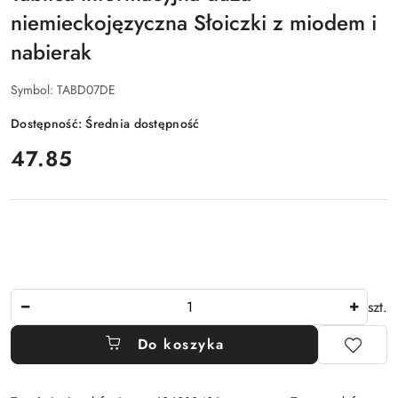
niemieckojęzyczna Słoiczki z miodem i
nabierak
Symbol:
TABD07DE
Dostępność:
Średnia dostępność
cena:
47.85
Ilość
szt.
Do koszyka