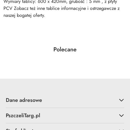
Wymiary tablicy: 600 x 420mm, grubość : 5 mm , z płyty
PCV Zobacz też inne tablice informacyjne i ostrzegawcze z
naszej bogatej oferty.
Produkty
Polecane
Pomiń karuzelę produktów
o
statusie:
Dane adresowe
PszczeliTarg.pl