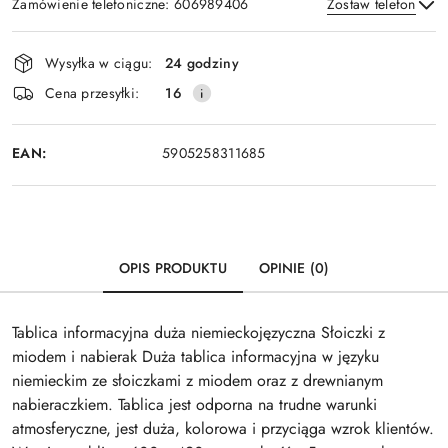
Zamówienie telefoniczne: 606989406
Zostaw telefon
Dostępność
Wysyłka w ciągu:
24 godziny
i
Wyślij
Cena przesyłki:
16
dostawa
EAN:
5905258311685
OPIS PRODUKTU
OPINIE (0)
Tablica informacyjna duża niemieckojęzyczna Słoiczki z
miodem i nabierak Duża tablica informacyjna w języku
niemieckim ze słoiczkami z miodem oraz z drewnianym
nabieraczkiem. Tablica jest odporna na trudne warunki
atmosferyczne, jest duża, kolorowa i przyciąga wzrok klientów.