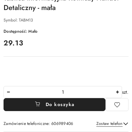
Detaliczny - mała
Symbol:
TABM13
Dostępność:
Mało
cena:
29.13
Ilość
szt.
Do koszyka
Zamówienie telefoniczne: 606989406
Zostaw telefon