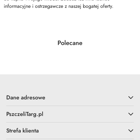
informacyjne i ostrzegawcze z naszej bogatej oferty.
Produkty
Polecane
Pomiń karuzelę produktów
o
statusie:
Dane adresowe
PszczeliTarg.pl
Strefa klienta