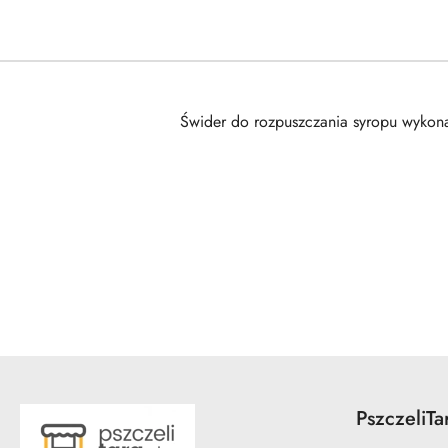
Świder do rozpuszczania syropu wykonan
Pomiń karuzelę produktów
PszczeliTa