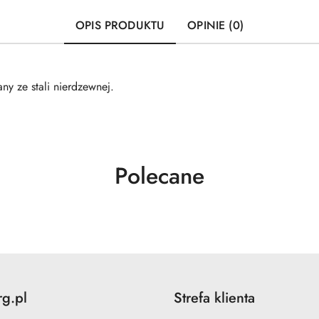
OPIS PRODUKTU
OPINIE (0)
y ze stali nierdzewnej.
Produkty
Polecane
o
statusie:
rg.pl
Strefa klienta