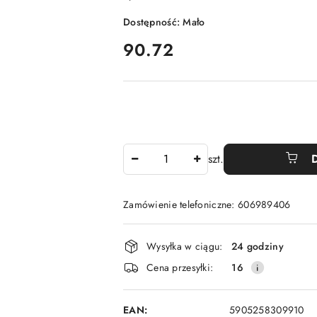
Dostępność:
Mało
cena:
90.72
Ilość
szt.
Zamówienie telefoniczne: 606989406
Dostępność
Wysyłka w ciągu:
24 godziny
i
Cena przesyłki:
16
dostawa
EAN:
5905258309910