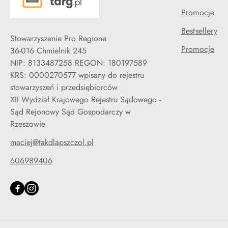
Promocje
Bestsellery
Stowarzyszenie Pro Regione
Promocje
36-016 Chmielnik 245
NIP: 8133487258 REGON: 180197589
KRS: 0000270577 wpisany do rejestru
stowarzyszeń i przedsiębiorców
XII Wydział Krajowego Rejestru Sądowego -
Sąd Rejonowy Sąd Gospodarczy w
Rzeszowie
maciej@takdlapszczol.pl
606989406