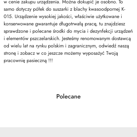
w cenie zakupu urządzenia. Można dokupić je osobno. To
samo dotyczy półek do suszarki z blachy kwasoodpornej K-
015. Urządzenie wysokiej jakości, właściwie użytkowane i
konserwowane gwarantuje długotrwałą pracę, tu znajdziesz
sprawdzone i polecane środki do mycia i dezynfekcji urządzeń
i elementów pszczelarskich. Jesteśmy renomowanym dostawcą
od wielu lat na rynku polskim i zagranicznym, odwiedź naszą
stronę i zobacz w co jeszcze możemy wyposażyć Twoją
pracownię pasieczną !!!
Produkty
Polecane
Pomiń karuzelę produktów
o
statusie: