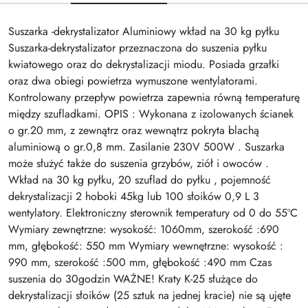
Suszarka -dekrystalizator Aluminiowy wkład na 30 kg pyłku
Suszarka-dekrystalizator przeznaczona do suszenia pyłku
kwiatowego oraz do dekrystalizacji miodu. Posiada grzałki
oraz dwa obiegi powietrza wymuszone wentylatorami.
Kontrolowany przepływ powietrza zapewnia równą temperaturę
między szufladkami. OPIS : Wykonana z izolowanych ścianek
o gr.20 mm, z zewnątrz oraz wewnątrz pokryta blachą
aluminiową o gr.0,8 mm. Zasilanie 230V 500W . Suszarka
może służyć także do suszenia grzybów, ziół i owoców .
Wkład na 30 kg pyłku, 20 szuflad do pyłku , pojemność
dekrystalizacji 2 hoboki 45kg lub 100 słoików 0,9 L 3
wentylatory. Elektroniczny sterownik temperatury od 0 do 55ºC
Wymiary zewnętrzne: wysokość: 1060mm, szerokość :690
mm, głębokość: 550 mm Wymiary wewnętrzne: wysokość :
990 mm, szerokość :500 mm, głębokość :490 mm Czas
suszenia do 30godzin WAŻNE! Kraty K-25 służące do
dekrystalizacji słoików (25 sztuk na jednej kracie) nie są ujęte