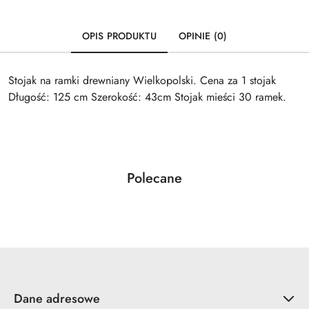
OPIS PRODUKTU
OPINIE (0)
Stojak na ramki drewniany Wielkopolski. Cena za 1 stojak
Długość: 125 cm Szerokość: 43cm Stojak mieści 30 ramek.
Produkty
Polecane
Pomiń karuzelę produktów
o
statusie:
Dane adresowe