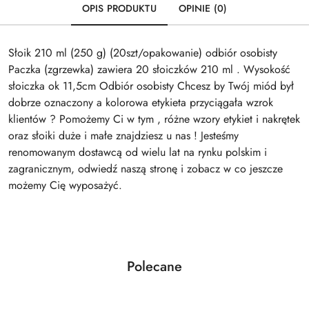
OPIS PRODUKTU
OPINIE (0)
Słoik 210 ml (250 g) (20szt/opakowanie) odbiór osobisty
Paczka (zgrzewka) zawiera 20 słoiczków 210 ml . Wysokość
słoiczka ok 11,5cm Odbiór osobisty Chcesz by Twój miód był
dobrze oznaczony a kolorowa etykieta przyciągała wzrok
klientów ? Pomożemy Ci w tym , różne wzory etykiet i nakrętek
oraz słoiki duże i małe znajdziesz u nas ! Jesteśmy
renomowanym dostawcą od wielu lat na rynku polskim i
zagranicznym, odwiedź naszą stronę i zobacz w co jeszcze
możemy Cię wyposażyć.
Produkty
Polecane
Pomiń karuzelę produktów
o
statusie: