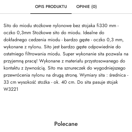
OPIS PRODUKTU
OPINIE (0)
Sito do miodu stożkowe nylonowe bez stojaka fi330 mm -
oczko 0,3mm Stożkowe sito do miodu. Idealne do
dokładnego cedzenia miodu - bardzo gęste - oczko 0,3 mm,
wykonane z nylonu. Sito jest bardzo gęste odpowiednie do
ostatniego filtrowania miodu. Super wykonanie sita pozwala na
przyjemną pracę! Wykonane z materiału przystosowanego do
kontaktu z żywnością. Sito ma sznureczek do wygodniejszego
przewrócenia nylonu na drugą stronę. Wymiary sita : średnica -
33 cm wysokość stożka - ok. 40 cm. Do sita pasuje stojak
W3221
Produkty
Polecane
Pomiń karuzelę produktów
o