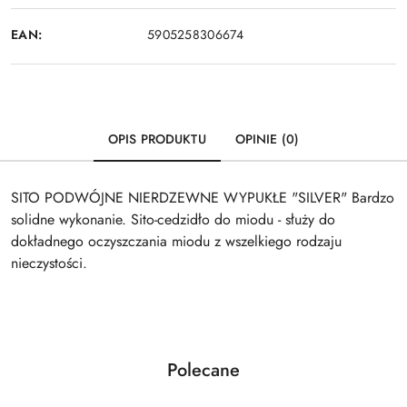
EAN:
5905258306674
OPIS PRODUKTU
OPINIE (0)
SITO PODWÓJNE NIERDZEWNE WYPUKŁE "SILVER" Bardzo
solidne wykonanie. Sito-cedzidło do miodu - służy do
dokładnego oczyszczania miodu z wszelkiego rodzaju
nieczystości.
Produkty
Polecane
Pomiń karuzelę produktów
o