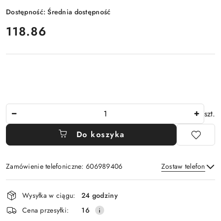
Dostępność:
Średnia dostępność
cena:
118.86
Ilość
szt.
Do koszyka
Zamówienie telefoniczne: 606989406
Zostaw telefon
Dostępność
Wysyłka w ciągu:
24 godziny
i
Wyślij
Cena przesyłki:
16
dostawa