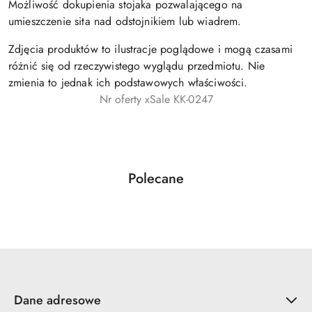
Możliwość dokupienia stojaka pozwalającego na
umieszczenie sita nad odstojnikiem lub wiadrem.
Zdjęcia produktów to ilustracje poglądowe i mogą czasami
różnić się od rzeczywistego wyglądu przedmiotu. Nie
zmienia to jednak ich podstawowych właściwości.
Nr oferty xSale KK-0247
Produkty
Polecane
Pomiń karuzelę produktów
o
statusie:
Dane adresowe