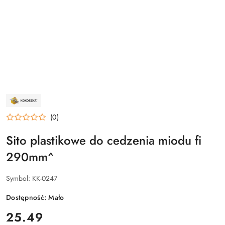
NAZWA
PRODUCENTA:
KOKOSZKA
(0)
Sito plastikowe do cedzenia miodu fi
290mm^
Symbol:
KK-0247
Dostępność:
Mało
cena:
25.49