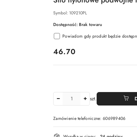
Symbol:
109210PL
Dostępność:
Brak towaru
Powiadom gdy produkt będzie dostępn
cena:
46.70
Ilość
szt.
Zamówienie telefoniczne: 606989406
Dostępność
Wysyłka w ciągu:
24 godziny