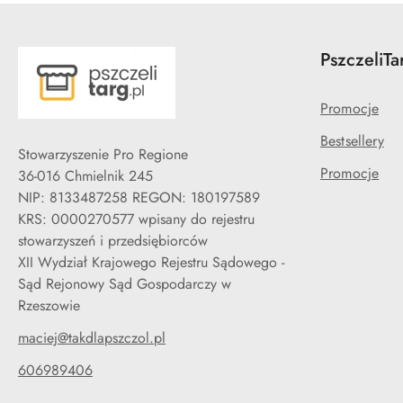
PszczeliTa
Promocje
Bestsellery
Stowarzyszenie Pro Regione
Promocje
36-016 Chmielnik 245
NIP: 8133487258 REGON: 180197589
KRS: 0000270577 wpisany do rejestru
stowarzyszeń i przedsiębiorców
XII Wydział Krajowego Rejestru Sądowego -
Sąd Rejonowy Sąd Gospodarczy w
Rzeszowie
maciej@takdlapszczol.pl
606989406