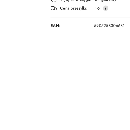
i
Cena przesyłki:
16
dostawa
EAN:
5905258306681