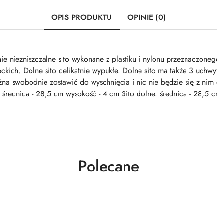
OPIS PRODUKTU
OPINIE (0)
ie niezniszczalne sito wykonane z plastiku i nylonu przeznaczoneg
ckich. Dolne sito delikatnie wypukłe. Dolne sito ma także 3 uchw
ożna swobodnie zostawić do wyschnięcia i nic nie będzie się z nim
: średnica - 28,5 cm wysokość - 4 cm Sito dolne: średnica - 28,5 
Produkty
Polecane
o
statusie: