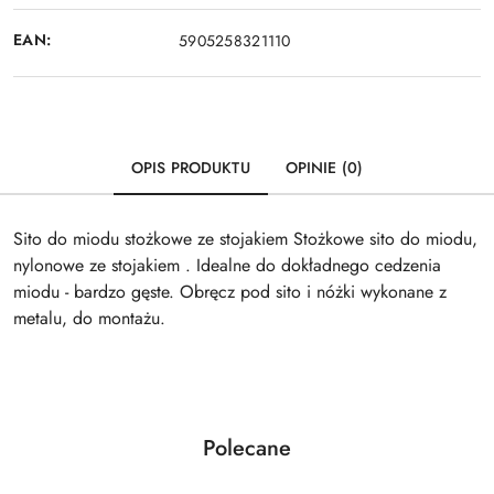
EAN:
5905258321110
OPIS PRODUKTU
OPINIE (0)
Sito do miodu stożkowe ze stojakiem Stożkowe sito do miodu,
nylonowe ze stojakiem . Idealne do dokładnego cedzenia
miodu - bardzo gęste. Obręcz pod sito i nóżki wykonane z
metalu, do montażu.
Produkty
Polecane
Pomiń karuzelę produktów
o