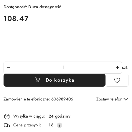
Dostępność:
Duża dostępność
cena:
108.47
Ilość
szt.
Do koszyka
Zamówienie telefoniczne: 606989406
Zostaw telefon
Dostępność
Wysyłka w ciągu:
24 godziny
i
Wyślij
Cena przesyłki:
16
dostawa