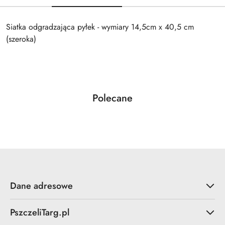
Siatka odgradzająca pyłek - wymiary 14,5cm x 40,5 cm
(szeroka)
Produkty
Polecane
Pomiń karuzelę produktów
o
statusie:
Dane adresowe
PszczeliTarg.pl