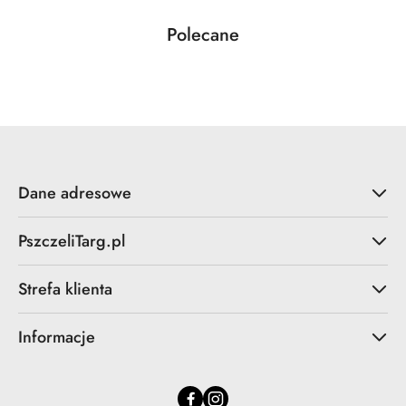
Produkty
Polecane
Pomiń karuzelę produktów
o
statusie:
Dane adresowe
PszczeliTarg.pl
Strefa klienta
Informacje