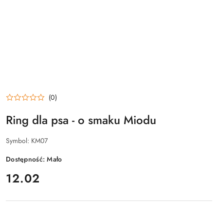
(0)
Ring dla psa - o smaku Miodu
Symbol:
KM07
Dostępność:
Mało
cena:
12.02