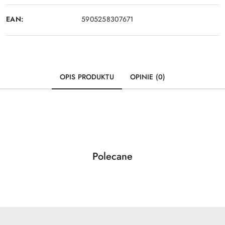
EAN:
5905258307671
OPIS PRODUKTU
OPINIE (0)
Produkty
Polecane
Pomiń karuzelę produktów
o
statusie: