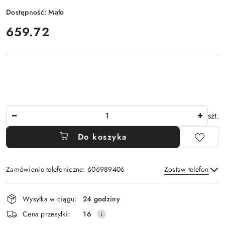
Dostępność:
Mało
cena:
659.72
Ilość
szt.
Do koszyka
Zamówienie telefoniczne: 606989406
Zostaw telefon
Dostępność
Wysyłka w ciągu:
24 godziny
i
Wyślij
Cena przesyłki:
16
dostawa