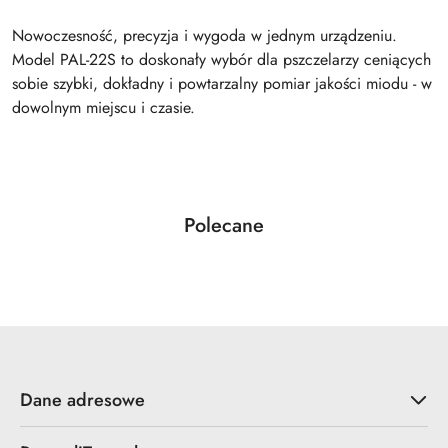
Nowoczesność, precyzja i wygoda w jednym urządzeniu.
Model PAL-22S to doskonały wybór dla pszczelarzy ceniących
sobie szybki, dokładny i powtarzalny pomiar jakości miodu - w
dowolnym miejscu i czasie.
Produkty
Polecane
Pomiń karuzelę produktów
o
statusie:
Dane adresowe