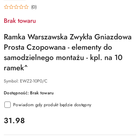
RATAJCZAK
(0)
Brak towaru
Ramka Warszawska Zwykła Gniazdowa
Prosta Czopowana - elementy do
samodzielnego montażu - kpl. na 10
ramek^
Symbol:
EWZ2-10P0/C
Dostępność:
Brak towaru
Powiadom gdy produkt będzie dostępny
cena:
31.98