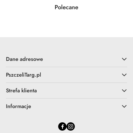
Produkty
Polecane
Pomiń karuzelę produktów
o
statusie:
Dane adresowe
PszczeliTarg.pl
Strefa klienta
Informacje