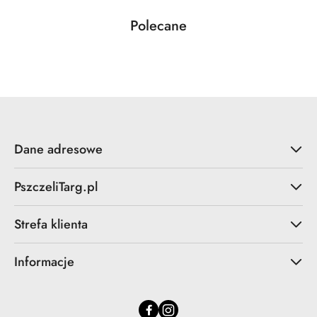
Produkty
Polecane
Pomiń karuzelę produktów
o
statusie:
Dane adresowe
PszczeliTarg.pl
Strefa klienta
Informacje