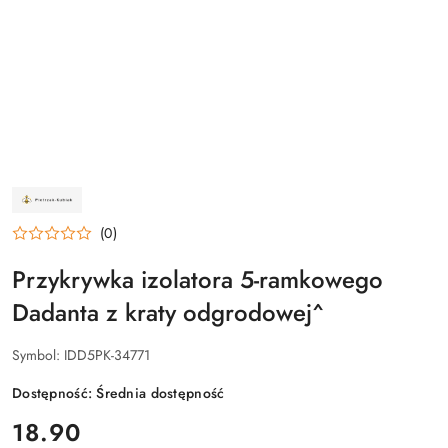
NAZWA
PRODUCENTA:
ZAKŁAD
(0)
ŚLUSARSKI
PIETRZAK-
KUBIAK
Przykrywka izolatora 5-ramkowego
Dadanta z kraty odgrodowej^
Symbol:
IDD5PK-34771
Dostępność:
Średnia dostępność
cena:
18.90