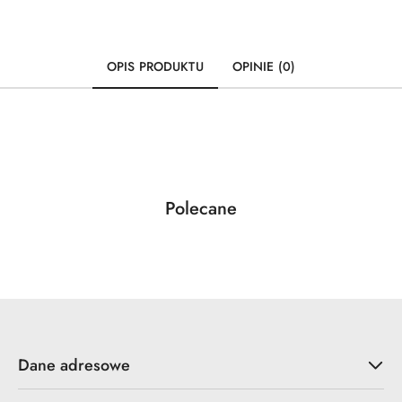
OPIS PRODUKTU
OPINIE (0)
Produkty
Polecane
Pomiń karuzelę produktów
o
statusie:
Dane adresowe