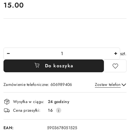
cena:
15.00
Ilość
szt.
Do koszyka
Zamówienie telefoniczne: 606989406
Zostaw telefon
Dostępność
Wysyłka w ciągu:
24 godziny
i
Wyślij
Cena przesyłki:
16
dostawa
EAN:
5903678051525