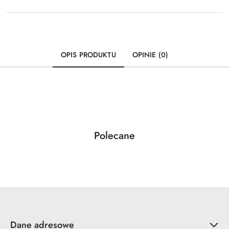
OPIS PRODUKTU
OPINIE (0)
Produkty
Polecane
Pomiń karuzelę produktów
o
statusie:
Dane adresowe