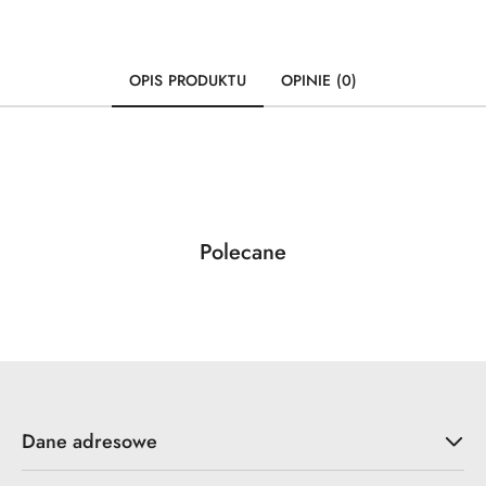
OPIS PRODUKTU
OPINIE (0)
Produkty
Polecane
Pomiń karuzelę produktów
o
statusie:
Dane adresowe