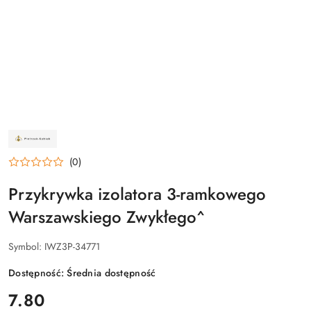
NAZWA
PRODUCENTA:
ZAKŁAD
(0)
ŚLUSARSKI
PIETRZAK-
KUBIAK
Przykrywka izolatora 3-ramkowego
Warszawskiego Zwykłego^
Symbol:
IWZ3P-34771
Dostępność:
Średnia dostępność
cena:
7.80