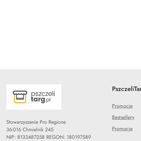
Pomiń karuzelę produktów
PszczeliTa
Promocje
Bestsellery
Stowarzyszenie Pro Regione
Promocje
36-016 Chmielnik 245
NIP: 8133487258 REGON: 180197589