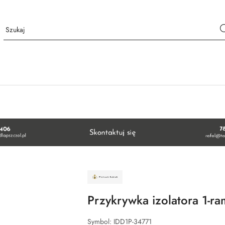
NAZWA
PRODUCENTA:
ZAKŁAD
ŚLUSARSKI
Przykrywka izolatora 1-
PIETRZAK-
KUBIAK
Symbol:
IDD1P-34771