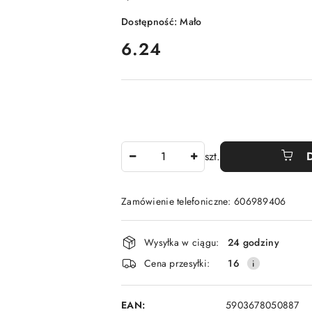
Dostępność:
Mało
cena:
6.24
Ilość
szt.
Zamówienie telefoniczne: 606989406
Dostępność
Wysyłka w ciągu:
24 godziny
i
Cena przesyłki:
16
dostawa
EAN:
5903678050887