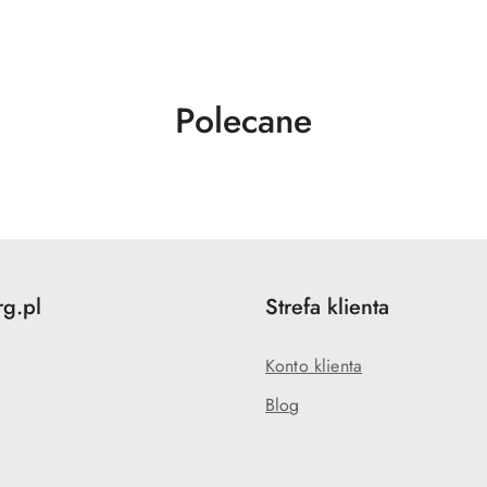
Produkty
Polecane
o
statusie:
rg.pl
Strefa klienta
Konto klienta
Blog