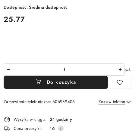
Dostępność:
Średnia dostępność
cena:
25.77
Ilość
szt.
Do koszyka
Zamówienie telefoniczne: 606989406
Zostaw telefon
Dostępność
Wysyłka w ciągu:
24 godziny
i
Wyślij
Cena przesyłki:
16
dostawa