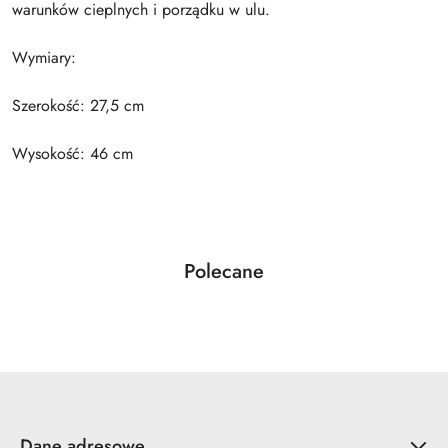
warunków cieplnych i porządku w ulu.
Wymiary:
Szerokość: 27,5 cm
Wysokość: 46 cm
Produkty
Polecane
Pomiń karuzelę produktów
o
statusie:
Dane adresowe