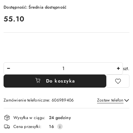
Dostępność:
Średnia dostępność
cena:
55.10
Ilość
szt.
Do koszyka
Zamówienie telefoniczne: 606989406
Zostaw telefon
Dostępność
Wysyłka w ciągu:
24 godziny
i
Wyślij
Cena przesyłki:
16
dostawa