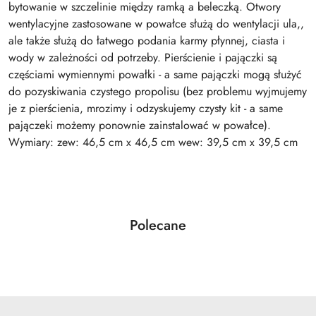
bytowanie w szczelinie między ramką a beleczką. Otwory
wentylacyjne zastosowane w powałce służą do wentylacji ula,,
ale także służą do łatwego podania karmy płynnej, ciasta i
wody w zależności od potrzeby. Pierścienie i pajączki są
częściami wymiennymi powałki - a same pajączki mogą służyć
do pozyskiwania czystego propolisu (bez problemu wyjmujemy
je z pierścienia, mrozimy i odzyskujemy czysty kit - a same
pajączeki możemy ponownie zainstalować w powałce).
Wymiary: zew: 46,5 cm x 46,5 cm wew: 39,5 cm x 39,5 cm
Produkty
Polecane
Pomiń karuzelę produktów
o
statusie: