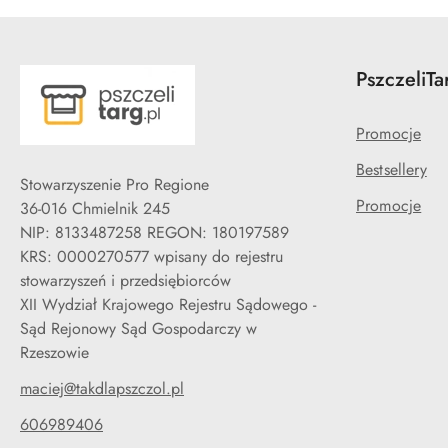
PszczeliTa
Promocje
Bestsellery
Stowarzyszenie Pro Regione
Promocje
36-016 Chmielnik 245
NIP: 8133487258 REGON: 180197589
KRS: 0000270577 wpisany do rejestru
stowarzyszeń i przedsiębiorców
XII Wydział Krajowego Rejestru Sądowego -
Sąd Rejonowy Sąd Gospodarczy w
Rzeszowie
maciej@takdlapszczol.pl
606989406