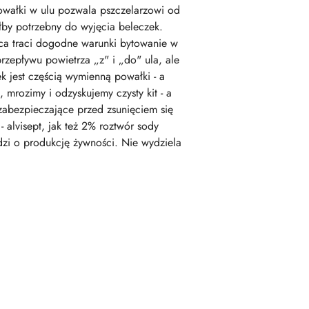
 powałki w ulu pozwala pszczelarzowi od
łby potrzebny do wyjęcia beleczek.
ica traci dogodne warunki bytowanie w
zepływu powietrza „z" i „do" ula, ale
ek jest częścią wymienną powałki - a
mrozimy i odzyskujemy czysty kit - a
abezpieczające przed zsunięciem się
 alvisept, jak też 2% roztwór sody
dzi o produkcję żywności. Nie wydziela