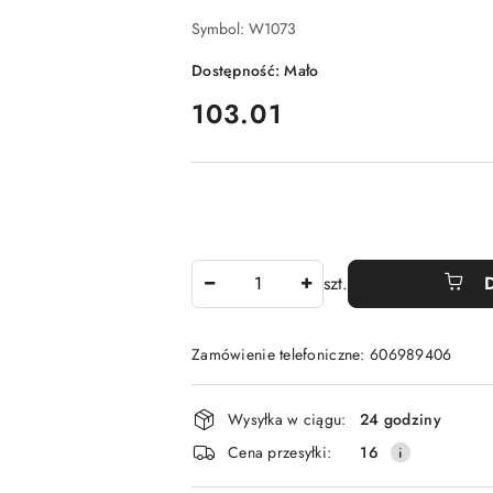
Symbol:
W1073
Dostępność:
Mało
cena:
103.01
Ilość
szt.
Zamówienie telefoniczne: 606989406
Dostępność
Wysyłka w ciągu:
24 godziny
i
Cena przesyłki:
16
dostawa