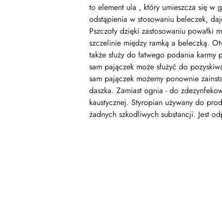
to element ula , który umieszcza się w 
odstąpienia w stosowaniu beleczek, daj
Pszczoły dzięki zastosowaniu powałki 
szczelinie między ramką a beleczką. O
także służy do łatwego podania karmy pł
sam pajączek może służyć do pozyskiwan
sam pajączek możemy ponownie zainsta
daszka. Zamiast ognia - do zdezynfekow
kaustycznej. Styropian używany do prod
żadnych szkodliwych substancji. Jest od
Pomiń karuzelę produktów