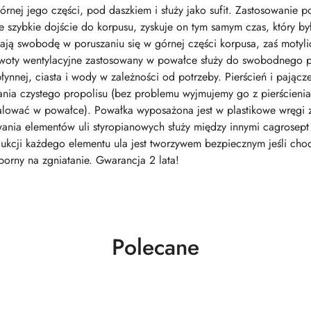
górnej jego części, pod daszkiem i służy jako sufit. Zastosowanie
e szybkie dojście do korpusu, zyskuje on tym samym czas, który by
mają swobodę w poruszaniu się w górnej części korpusa, zaś motyl
twoty wentylacyjne zastosowany w powałce służy do swobodnego pr
ynnej, ciasta i wody w zależności od potrzeby. Pierścień i pającz
ia czystego propolisu (bez problemu wyjmujemy go z pierścienia, 
lować w powałce). Powałka wyposażona jest w plastikowe wręgi z
ania elementów uli styropianowych służy między innymi cagrosept -
ukcji każdego elementu ula jest tworzywem bezpiecznym jeśli cho
porny na zgniatanie. Gwarancja 2 lata!
Produkty
Polecane
o
statusie: