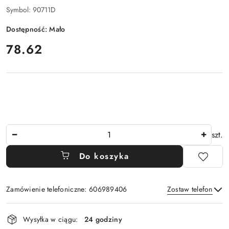
Symbol:
90711D
Dostępność:
Mało
cena:
78.62
Ilość
szt.
Do koszyka
Zamówienie telefoniczne: 606989406
Zostaw telefon
Dostępność
Wysyłka w ciągu:
24 godziny
i