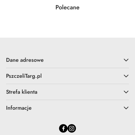
Produkty
Polecane
Pomiń karuzelę produktów
o
statusie:
Dane adresowe
PszczeliTarg.pl
Strefa klienta
Informacje