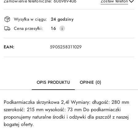
Zamówienie telefoniczne: 606989406
Zostaw telefon
Dostępność
Wysyłka w ciągu:
24 godziny
i
Wyślij
Cena przesyłki:
16
dostawa
EAN:
5905258311029
OPIS PRODUKTU
OPINIE (0)
Podkarmiaczka skrzynkowa 2,4l Wymiary: długość: 280 mm
szerokość: 215 mm wysokość: 73 mm Do podkarmiaczki
proponujemy naturalne środki i odżywki dla pszczół z naszej
bogatej oferty.