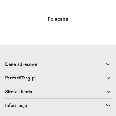
Produkty
Polecane
Pomiń karuzelę produktów
o
statusie:
Dane adresowe
PszczeliTarg.pl
Strefa klienta
Informacje