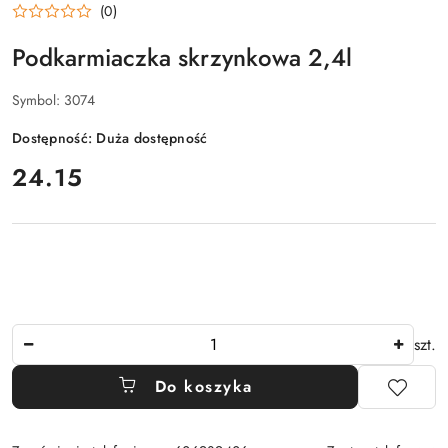
(0)
Podkarmiaczka skrzynkowa 2,4l
Symbol:
3074
Dostępność:
Duża dostępność
cena:
24.15
Ilość
szt.
Do koszyka