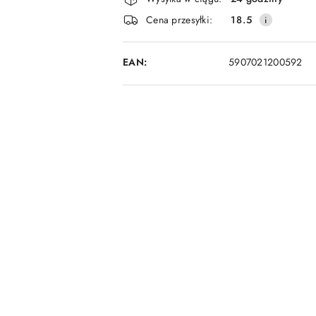
i
Cena przesyłki:
18.5
dostawa
EAN:
5907021200592