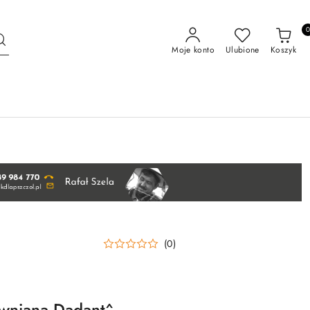
Moje konto
Ulubione
Koszyk
(0)
wniana Dadant^