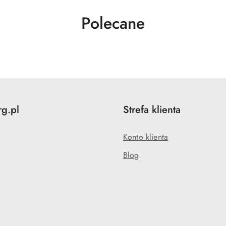
Produkty
Polecane
o
statusie:
rg.pl
Strefa klienta
Konto klienta
Blog