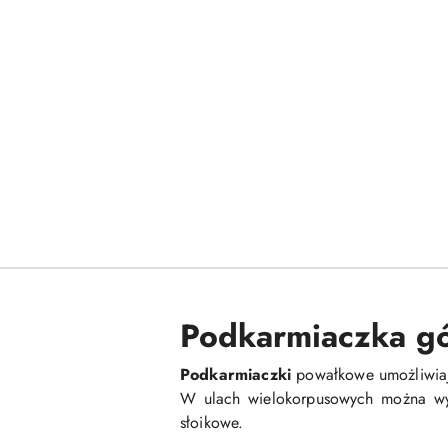
Podkarmiaczka gó
Podkarmiaczki
powałkowe umożliwiaj
W ulach wielokorpusowych można wyk
słoikowe.