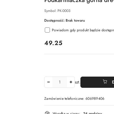
Symbol:
PK-0003
Dostępność:
Brak towaru
Powiadom gdy produkt będzie dostępn
cena:
49.25
Ilość
szt.
Zamówienie telefoniczne: 606989406
Dostępność
Wysyłka w ciągu:
24 godziny