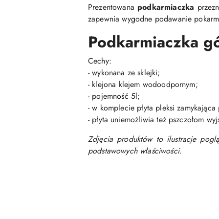
Prezentowana
podkarmiaczka
przezn
zapewnia wygodne podawanie pokarmu 
Podkarmiaczka gó
Cechy:
- wykonana ze sklejki;
- klejona klejem wodoodpornym;
- pojemność 5l;
- w komplecie płyta pleksi zamykająca
- płyta uniemożliwia też pszczołom wyj
Zdjęcia produktów to ilustracje pog
podstawowych właściwości.