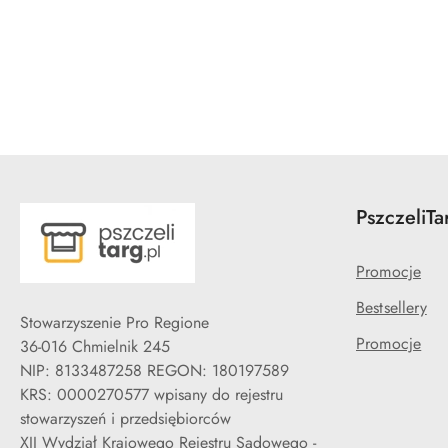
Pomiń karuzelę produktów
PszczeliTa
Promocje
Bestsellery
Stowarzyszenie Pro Regione
Promocje
36-016 Chmielnik 245
NIP: 8133487258 REGON: 180197589
KRS: 0000270577 wpisany do rejestru
stowarzyszeń i przedsiębiorców
XII Wydział Krajowego Rejestru Sądowego -