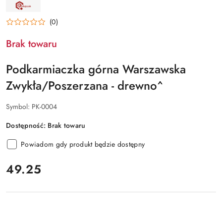
NAZWA
PRODUCENTA:
RATAJCZAK
(0)
Brak towaru
Podkarmiaczka górna Warszawska
Zwykła/Poszerzana - drewno^
Symbol:
PK-0004
Dostępność:
Brak towaru
Powiadom gdy produkt będzie dostępny
cena:
49.25