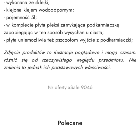
- wykonana ze sklejki;
- klejona klejem wodoodpornym;
- pojemność 5l;
- w komplecie płyta pleksi zamykająca podkarmiaczkę
zapobiegając w ten sposób wysychaniu ciasta;
- płyta uniemożliwia też pszczołom wyjście z podkarmiaczki;
Zdjęcia produktów to ilustracje poglądowe i mogą czasami
różnić się od rzeczywistego wyglądu przedmiotu. Nie
zmienia to jednak ich podstawowych właściwości.
Nr oferty xSale 9046
Produkty
Polecane
Pomiń karuzelę produktów
o
statusie: