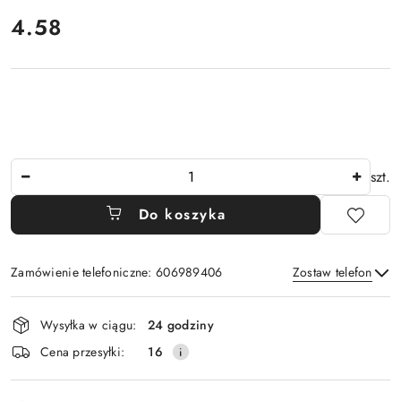
cena:
4.58
Ilość
szt.
Do koszyka
Zamówienie telefoniczne: 606989406
Zostaw telefon
Dostępność
Wysyłka w ciągu:
24 godziny
i
Wyślij
Cena przesyłki:
16
dostawa