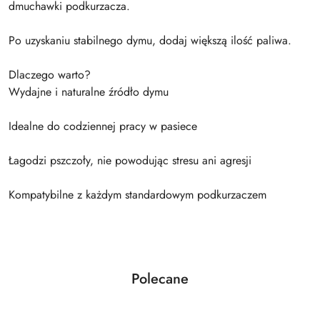
dmuchawki podkurzacza.
Po uzyskaniu stabilnego dymu, dodaj większą ilość paliwa.
Dlaczego warto?
Wydajne i naturalne źródło dymu
Idealne do codziennej pracy w pasiece
Łagodzi pszczoły, nie powodując stresu ani agresji
Kompatybilne z każdym standardowym podkurzaczem
Produkty
Polecane
Pomiń karuzelę produktów
o
statusie: