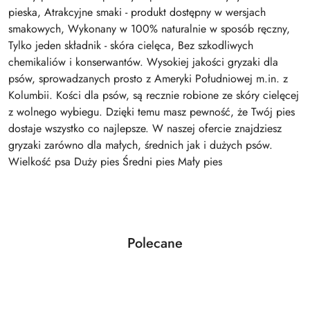
pieska, Atrakcyjne smaki - produkt dostępny w wersjach
smakowych, Wykonany w 100% naturalnie w sposób ręczny,
Tylko jeden składnik - skóra cielęca, Bez szkodliwych
chemikaliów i konserwantów. Wysokiej jakości gryzaki dla
psów, sprowadzanych prosto z Ameryki Południowej m.in. z
Kolumbii. Kości dla psów, są recznie robione ze skóry cielęcej
z wolnego wybiegu. Dzięki temu masz pewność, że Twój pies
dostaje wszystko co najlepsze. W naszej ofercie znajdziesz
gryzaki zarówno dla małych, średnich jak i dużych psów.
Wielkość psa Duży pies Średni pies Mały pies
Produkty
Polecane
Pomiń karuzelę produktów
o
statusie: