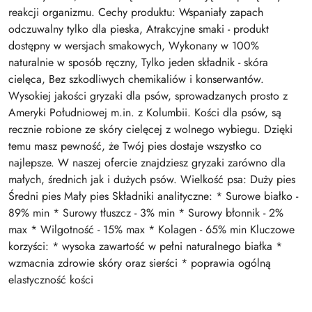
reakcji organizmu. Cechy produktu: Wspaniały zapach
odczuwalny tylko dla pieska, Atrakcyjne smaki - produkt
dostępny w wersjach smakowych, Wykonany w 100%
naturalnie w sposób ręczny, Tylko jeden składnik - skóra
cielęca, Bez szkodliwych chemikaliów i konserwantów.
Wysokiej jakości gryzaki dla psów, sprowadzanych prosto z
Ameryki Południowej m.in. z Kolumbii. Kości dla psów, są
recznie robione ze skóry cielęcej z wolnego wybiegu. Dzięki
temu masz pewność, że Twój pies dostaje wszystko co
najlepsze. W naszej ofercie znajdziesz gryzaki zarówno dla
małych, średnich jak i dużych psów. Wielkość psa: Duży pies
Średni pies Mały pies Składniki analityczne: * Surowe białko -
89% min * Surowy tłuszcz - 3% min * Surowy błonnik - 2%
max * Wilgotność - 15% max * Kolagen - 65% min Kluczowe
korzyści: * wysoka zawartość w pełni naturalnego białka *
wzmacnia zdrowie skóry oraz sierści * poprawia ogólną
elastyczność kości