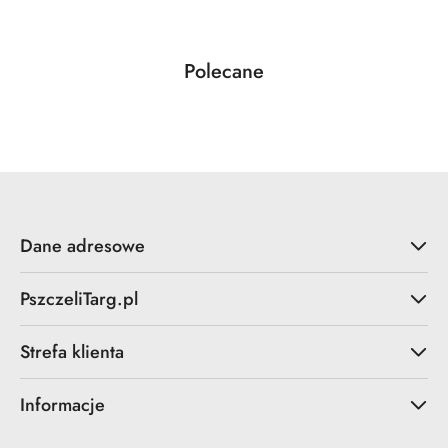
Produkty
Polecane
Pomiń karuzelę produktów
o
statusie:
Dane adresowe
PszczeliTarg.pl
Strefa klienta
Informacje