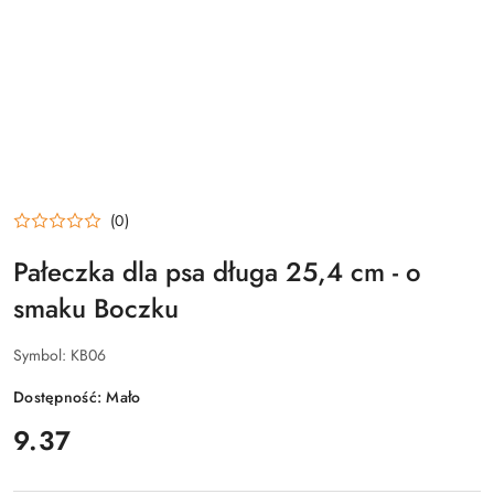
(0)
Pałeczka dla psa długa 25,4 cm - o
smaku Boczku
Symbol:
KB06
Dostępność:
Mało
cena:
9.37