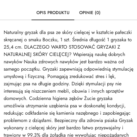
OPIS PRODUKTU
OPINIE (0)
Naturalny gryzak dla psa ze skóry cielęcej w kształcie pałeczki
skręcanej o smaku Boczku, 1 szt. Średnia długość 1 gryzaka to
25,4 cm. DLACZEGO WARTO STOSOWAĆ GRYZAKI Z
NATURALNEJ SKÓRY CIELĘCEJ? Wspierają naukę dobrych
nawyków Nauka zdrowych nawyków jest bardzo ważna od
samego początku. Gryzaki zapewniają odpowiednią stymulację
umysłową i fizyczną. Pomagają zredukować stres i lęk,
zajmując psa na długie godziny. Dzięki stymulacji psy nie
interesują się niszczeniem mebli, obuwia i innych sprzętów
domowych. Codzienna higiena zębów Żucie gryzaka
umożliwia utrzymanie uzębienia psa w doskonałej kondycji,
redukując odkładanie się kamienia nazębnego i zapobiegając
problemom z dziąsłami. Bezpieczny dla zdrowia psiaka Gryzak
wykonany z cielęcej skóry jest bardzo łatwo przyswajalny i
trawiony w 99,3% dla żołądka nie wywołując niepożądanych