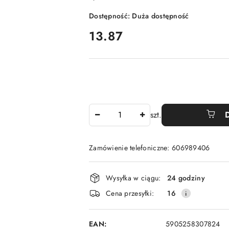
Dostępność:
Duża dostępność
cena:
13.87
Ilość
szt.
Zamówienie telefoniczne: 606989406
Dostępność
Wysyłka w ciągu:
24 godziny
i
Cena przesyłki:
16
dostawa
EAN:
5905258307824