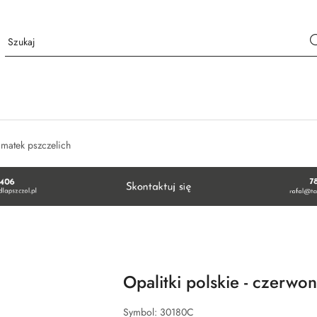
matek pszczelich
Opalitki polskie - czerwo
Symbol:
30180C