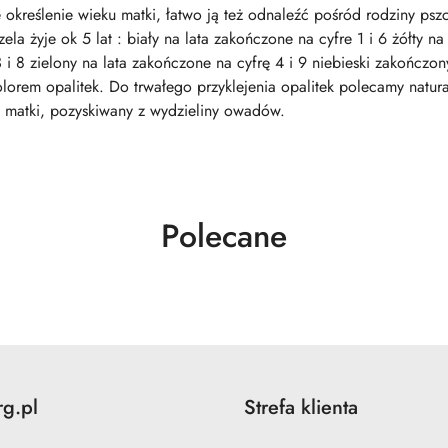
określenie wieku matki, łatwo ją też odnaleźć pośród rodziny psz
la żyje ok 5 lat : biały na lata zakończone na cyfre 1 i 6 żółty na
i 8 zielony na lata zakończone na cyfrę 4 i 9 niebieski zakończon
orem opalitek. Do trwałego przyklejenia opalitek polecamy natural
y matki, pozyskiwany z wydzieliny owadów.
Produkty
Polecane
o
statusie:
rg.pl
Strefa klienta