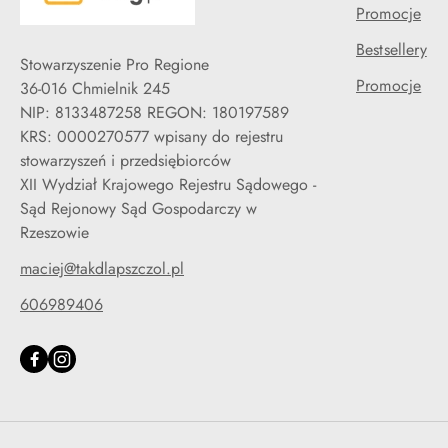
Promocje
Bestsellery
Stowarzyszenie Pro Regione
Promocje
36-016 Chmielnik 245
NIP: 8133487258 REGON: 180197589
KRS: 0000270577 wpisany do rejestru
stowarzyszeń i przedsiębiorców
XII Wydział Krajowego Rejestru Sądowego -
Sąd Rejonowy Sąd Gospodarczy w
Rzeszowie
maciej@takdlapszczol.pl
606989406