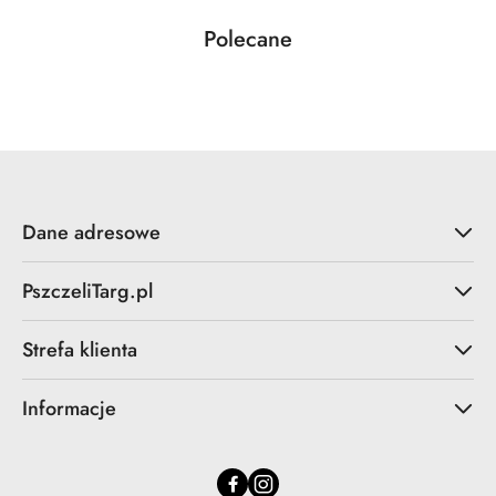
Produkty
Polecane
Pomiń karuzelę produktów
o
statusie:
Dane adresowe
PszczeliTarg.pl
Strefa klienta
Informacje