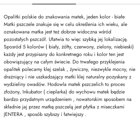
Opalitki polskie do znakowania matek, jeden kolor - białe
Matki pszczele znakuje się w celu określenia ich wieku, ale
oznakowana matka jest też dobrze widoczna wśród
pozostałych pszczół. Ułatwia to więc szybką jej lokalizację.
Sposród 5 kolorów ( biały, żółty, czerwony, zielony, niebieski)
każdy jest przypisany do konkretnego roku i kolor ten jest
obowiązujący na całym świecie. Do trwałego przyklejenia
opalitek polecamy klej szelak , żywiczny, niezwykle mocny, nie
drażniący i nie uszkadzający matki klej naturalny pozyskany z
wydzieliny owadów. Hodowla matek pszczelich to proces
złożony, Inkubator ( cieplarka) do wychowu matek będzie
bardzo przydatnym urządzeniem , nowatorskim sposobem na
składnie jaj przez matkę pszczelą jest płytka z miseczkami
JENTERA , sposób szybszy i łatwiejszy .