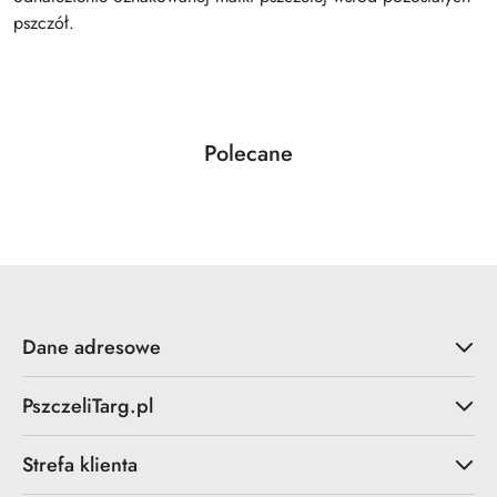
pszczół.
Produkty
Polecane
Pomiń karuzelę produktów
o
statusie:
Dane adresowe
PszczeliTarg.pl
Strefa klienta