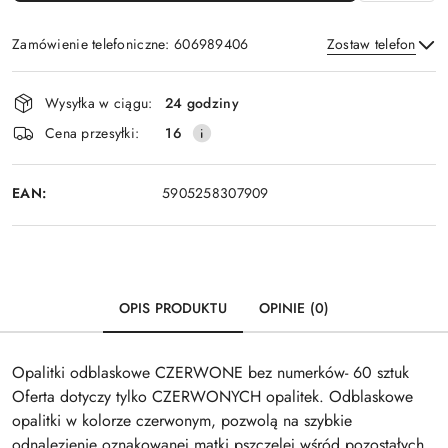
Zamówienie telefoniczne: 606989406
Zostaw telefon
Dostępność
Wysyłka w ciągu:
24 godziny
i
Wyślij
Cena przesyłki:
16
dostawa
EAN:
5905258307909
OPIS PRODUKTU
OPINIE (0)
Opalitki odblaskowe CZERWONE bez numerków- 60 sztuk
Oferta dotyczy tylko CZERWONYCH opalitek. Odblaskowe
opalitki w kolorze czerwonym, pozwolą na szybkie
odnalezienie oznakowanej matki pszczelej wśród pozostałych