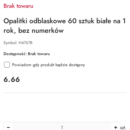
Brak towaru
Opalitki odblaskowe 60 sztuk białe na 1
rok, bez numerków
Symbol:
H4767B
Dostępność:
Brak towaru
Powiadom gdy produkt będzie dostępny
cena:
6.66
Ilość
szt.