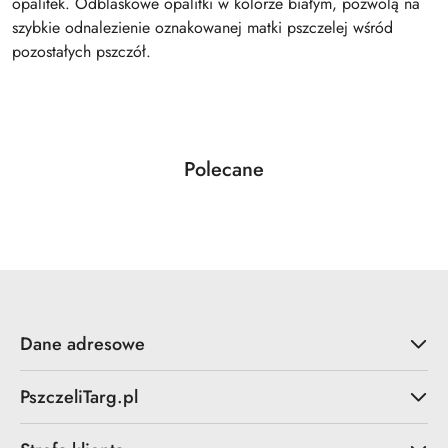
opalitek. Odblaskowe opalitki w kolorze białym, pozwolą na
szybkie odnalezienie oznakowanej matki pszczelej wśród
pozostałych pszczół.
Produkty
Polecane
Pomiń karuzelę produktów
o
statusie:
Dane adresowe
PszczeliTarg.pl