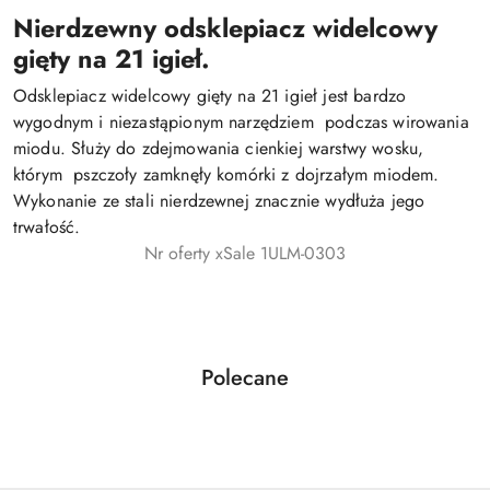
Nierdzewny odsklepiacz widelcowy
gięty na 21 igieł.
Odsklepiacz widelcowy gięty na 21 igieł jest bardzo
wygodnym i niezastąpionym narzędziem podczas wirowania
miodu. Służy do zdejmowania cienkiej warstwy wosku,
którym pszczoły zamknęły komórki z dojrzałym miodem.
Wykonanie ze stali nierdzewnej znacznie wydłuża jego
trwałość.
Nr oferty xSale 1ULM-0303
Produkty
Polecane
Pomiń karuzelę produktów
o
statusie: