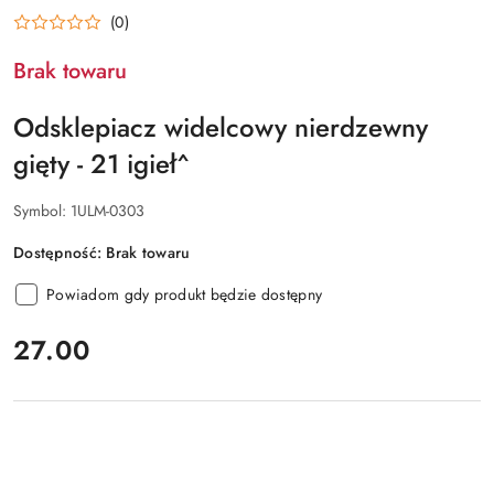
(0)
Brak towaru
Odsklepiacz widelcowy nierdzewny
gięty - 21 igieł^
Symbol:
1ULM-0303
Dostępność:
Brak towaru
Powiadom gdy produkt będzie dostępny
cena:
27.00