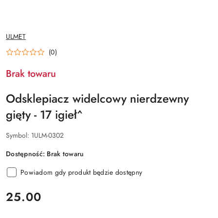
NAZWA
ULMET
PRODUCENTA:
(0)
Brak towaru
Odsklepiacz widelcowy nierdzewny
gięty - 17 igieł^
Symbol:
1ULM-0302
Dostępność:
Brak towaru
Powiadom gdy produkt będzie dostępny
cena:
25.00