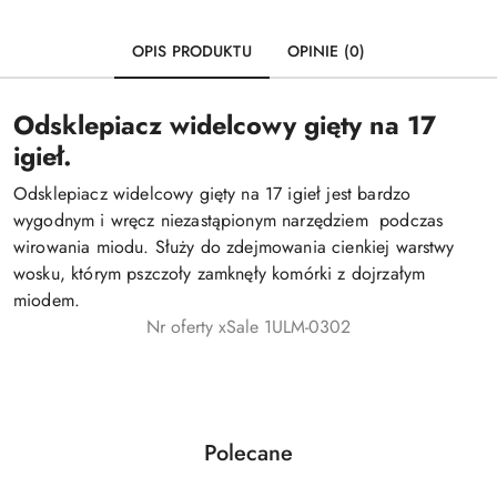
OPIS PRODUKTU
OPINIE (0)
Odsklepiacz widelcowy gięty na 17
igieł.
Odsklepiacz widelcowy gięty na 17 igieł jest bardzo
wygodnym i wręcz niezastąpionym narzędziem podczas
wirowania miodu. Służy do zdejmowania cienkiej warstwy
wosku, którym pszczoły zamknęły komórki z dojrzałym
miodem.
Nr oferty xSale 1ULM-0302
Produkty
Polecane
Pomiń karuzelę produktów
o