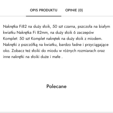
OPIS PRODUKTU
OPINIE (0)
Nakrętka Fi82 na duży słoik, 50 szt czarna, pszczoła na białym
kwiatku Nakrętka Fi 82mm, na duży słoik 6 zaczepów
Komplet: 50 szt Komplet nakrętek na duży słoik z miodem.
Nakrętki z pszczółką na kwiatku, bardzo ładne i przyciągające
oko. Zobacz też słoiki do miodu w różnych rozmiarach oraz
inne nakrętki na słoiki duże i małe .
Produkty
Polecane
Pomiń karuzelę produktów
o
statusie: