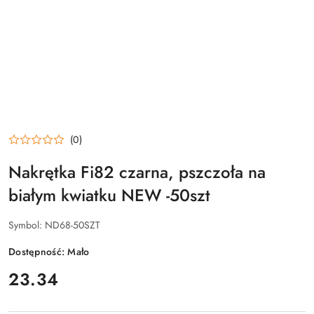
(0)
Nakrętka Fi82 czarna, pszczoła na
białym kwiatku NEW -50szt
Symbol:
ND68-50SZT
Dostępność:
Mało
cena:
23.34