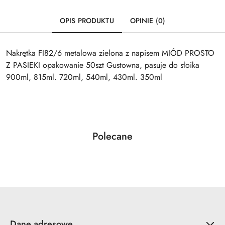
OPIS PRODUKTU
OPINIE (0)
Nakrętka FI82/6 metalowa zielona z napisem MIÓD PROSTO
Z PASIEKI opakowanie 50szt Gustowna, pasuje do słoika
900ml, 815ml. 720ml, 540ml, 430ml. 350ml
Produkty
Polecane
Pomiń karuzelę produktów
o
statusie:
Dane adresowe