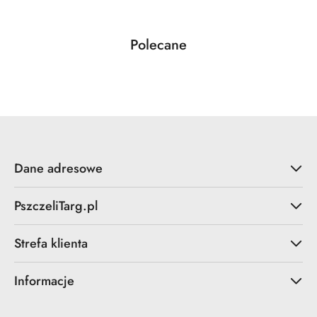
Produkty
Polecane
Pomiń karuzelę produktów
o
statusie:
Dane adresowe
PszczeliTarg.pl
Strefa klienta
Informacje