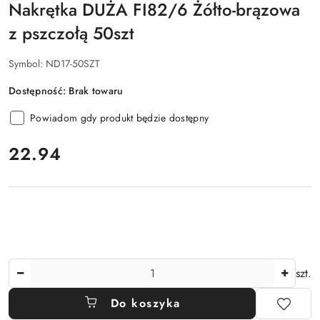
Nakrętka DUŻA FI82/6 Żółto-brązowa
z pszczołą 50szt
Symbol:
ND17-50SZT
Dostępność:
Brak towaru
Powiadom gdy produkt będzie dostępny
cena:
22.94
Ilość
szt.
Do koszyka