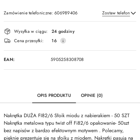
Zamówienie telefoniczne: 606989406
Zostaw telefon
Dostępność
Wysyłka w ciągu:
24 godziny
i
Wyślij
Cena przesyłki:
16
dostawa
EAN:
5905258308708
OPIS PRODUKTU
OPINIE (0)
Nakrętka DUŻA FI82/6 Słoik miodu z nabierakiem - 50 SZT
Nakrętka metalowa typu twist off Fi82/6 opakowanie- 50szt
bez napisów z bardzo efektownym motywem . Polecamy,
pięknie prezentuje się na słoiku z miodem. Nakrętki pasują na