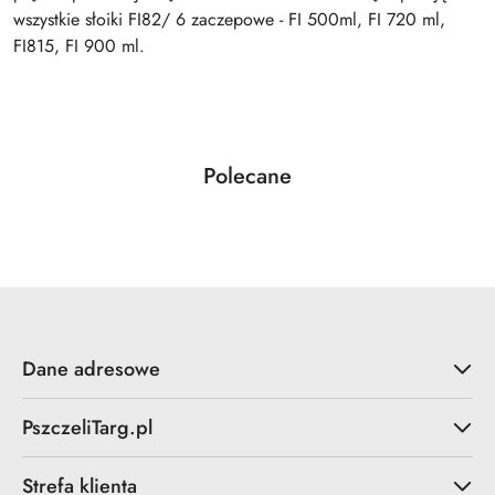
wszystkie słoiki FI82/ 6 zaczepowe - FI 500ml, FI 720 ml,
FI815, FI 900 ml.
Produkty
Polecane
Pomiń karuzelę produktów
o
statusie:
Dane adresowe
PszczeliTarg.pl
Strefa klienta