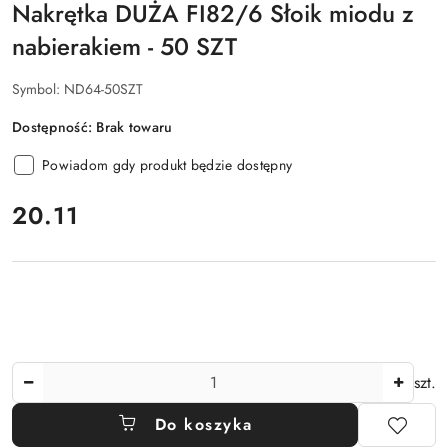
Nakrętka DUŻA FI82/6 Słoik miodu z
nabierakiem - 50 SZT
Symbol:
ND64-50SZT
Dostępność:
Brak towaru
Powiadom gdy produkt będzie dostępny
cena:
20.11
Ilość
szt.
Do koszyka